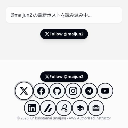
@maijun2 の最新ポストを読み込み中…
Follow @maijun2
Follow @maijun2
© 2026 Jun kubotamai (maijun) - AWS Authorized Instructor