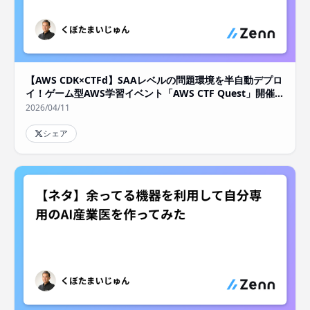
【AWS CDK×CTFd】SAAレベルの問題環境を半自動デプロ
イ！ゲーム型AWS学習イベント「AWS CTF Quest」開催レ
ポート
2026/04/11
シェア